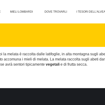
E
MIELI LOMBARDI
DOVE TROVARLI
I TESORI DELL’ALVE
i la melata è raccolta dalle latifoglie, in alta montagna sugli abe
to accomuna i mieli di melata. La melata raccolta sugli abeti dar
asse avrà sentori tipicamente
vegetali
e di frutta secca.