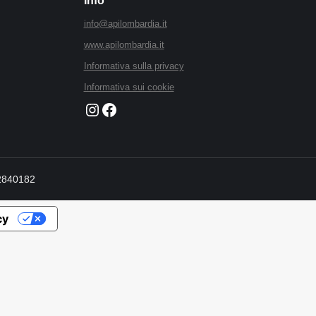
Info
info@apilombardia.it
www.apilombardia.it
Informativa sulla privacy
Informativa sui cookie
Instagram
Faceboook
92840182
cy