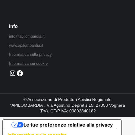
Info
info@apilombardia.it
www.apilombardia.it
Informativa sulla privacy
Informativa sui cookie
Instagram
Faceboook
© Associazione di Produttori Apistici Regionale
“APILOMBARDIA”. Via Agostino Depretis 15, 27058 Voghera
(PV). CF/P.IVA: 00892840182
Le tue preferenze relative alla privacy